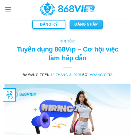
Chuyển
đến
nội
ĐĂNG KÝ
ĐĂNG NHẬP
dung
TIN TỨC
Tuyển dụng 868Vip – Cơ hội việc
làm hấp dẫn
ĐÃ ĐĂNG TRÊN
12 THÁNG 3, 2025
BỞI
HOÀNG OTIS
12
Th3