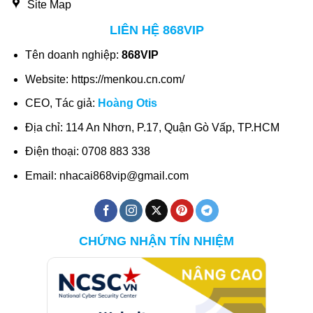
Site Map
LIÊN HỆ 868VIP
Tên doanh nghiệp:
868VIP
Website: https://menkou.cn.com/
CEO, Tác giả:
Hoàng Otis
Địa chỉ: 114 An Nhơn, P.17, Quận Gò Vấp, TP.HCM
Điện thoại: 0708 883 338
Email:
nhacai868vip@gmail.com
CHỨNG NHẬN TÍN NHIỆM