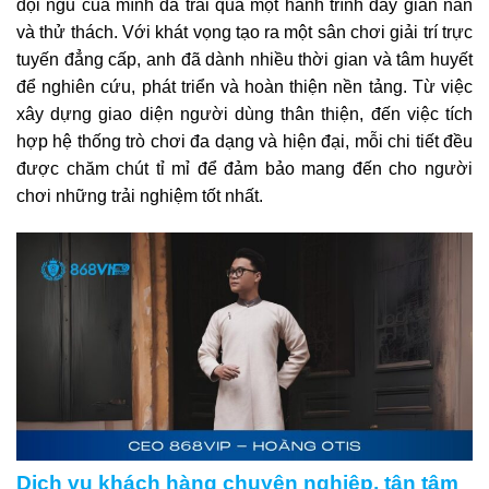
đội ngũ của mình đã trải qua một hành trình đầy gian nan
và thử thách. Với khát vọng tạo ra một sân chơi giải trí trực
tuyến đẳng cấp, anh đã dành nhiều thời gian và tâm huyết
để nghiên cứu, phát triển và hoàn thiện nền tảng. Từ việc
xây dựng giao diện người dùng thân thiện, đến việc tích
hợp hệ thống trò chơi đa dạng và hiện đại, mỗi chi tiết đều
được chăm chút tỉ mỉ để đảm bảo mang đến cho người
chơi những trải nghiệm tốt nhất.
Dịch vụ khách hàng chuyên nghiệp, tận tâm