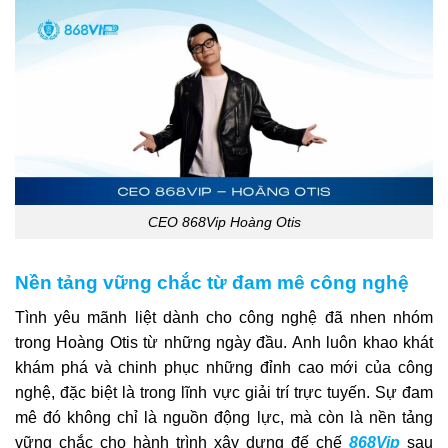
CEO 868Vip Hoàng Otis
Nền tảng vững chắc từ đam mê công nghệ
Tình yêu mãnh liệt dành cho công nghệ đã nhen nhóm
trong Hoàng Otis từ những ngày đầu. Anh luôn khao khát
khám phá và chinh phục những đỉnh cao mới của công
nghệ, đặc biệt là trong lĩnh vực giải trí trực tuyến. Sự đam
mê đó không chỉ là nguồn động lực, mà còn là nền tảng
vững chắc cho hành trình xây dựng đế chế
868Vip
sau