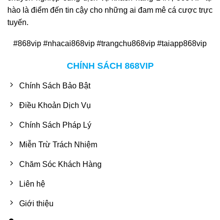
hào là điểm đến tin cậy cho những ai đam mê cá cược trực
tuyến.
#868vip #nhacai868vip #trangchu868vip #taiapp868vip
CHÍNH SÁCH 868VIP
Chính Sách Bảo Bật
Điều Khoản Dịch Vụ
Chính Sách Pháp Lý
Miễn Trừ Trách Nhiệm
Chăm Sóc Khách Hàng
Liên hệ
Giới thiệu