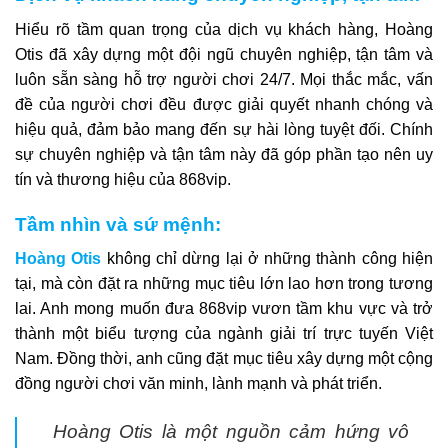
Hiểu rõ tầm quan trọng của dịch vụ khách hàng, Hoàng
Otis đã xây dựng một đội ngũ chuyên nghiệp, tận tâm và
luôn sẵn sàng hỗ trợ người chơi 24/7. Mọi thắc mắc, vấn
đề của người chơi đều được giải quyết nhanh chóng và
hiệu quả, đảm bảo mang đến sự hài lòng tuyệt đối. Chính
sự chuyên nghiệp và tận tâm này đã góp phần tạo nên uy
tín và thương hiệu của 868vip.
Tầm nhìn và sứ mệnh:
Hoàng Otis
không chỉ dừng lại ở những thành công hiện
tại, mà còn đặt ra những mục tiêu lớn lao hơn trong tương
lai. Anh mong muốn đưa 868vip vươn tầm khu vực và trở
thành một biểu tượng của ngành giải trí trực tuyến Việt
Nam. Đồng thời, anh cũng đặt mục tiêu xây dựng một cộng
đồng người chơi văn minh, lành mạnh và phát triển.
Hoàng Otis là một nguồn cảm hứng vô