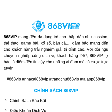
868VIP
mang đến đa dạng trò chơi hấp dẫn như cassino,
thể thao, game bài, xổ số, bắn cá,… đảm bảo mang đến
cho khách hàng trải nghiệm giải trí đỉnh cao. Với đội ngũ
chuyên nghiệp cùng dịch vụ khách hàng 24/7, 868VIP tự
hào là điểm đến tin cậy cho những ai đam mê cá cược trực
tuyến.
#868vip #nhacai868vip #trangchu868vip #taiapp868vip
CHÍNH SÁCH 868VIP
Chính Sách Bảo Bật
Điều Khoản Dịch Vụ