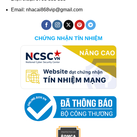
Email:
nhacai868vip@gmail.com
CHỨNG NHẬN TÍN NHIỆM