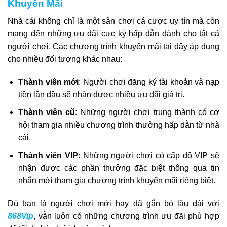
Khuyến Mãi
Nhà cái không chỉ là một sân chơi cá cược uy tín mà còn
mang đến những ưu đãi cực kỳ hấp dẫn dành cho tất cả
người chơi. Các chương trình khuyến mãi tại đây áp dụng
cho nhiều đối tượng khác nhau:
Thành viên mới
: Người chơi đăng ký tài khoản và nạp
tiền lần đầu sẽ nhận được nhiều ưu đãi giá trị.
Thành viên cũ
: Những người chơi trung thành có cơ
hội tham gia nhiều chương trình thưởng hấp dẫn từ nhà
cái.
Thành viên VIP
: Những người chơi có cấp độ VIP sẽ
nhận được các phần thưởng đặc biệt thông qua tin
nhắn mời tham gia chương trình khuyến mãi riêng biệt.
Dù bạn là người chơi mới hay đã gắn bó lâu dài với
868Vip
, vẫn luôn có những chương trình ưu đãi phù hợp