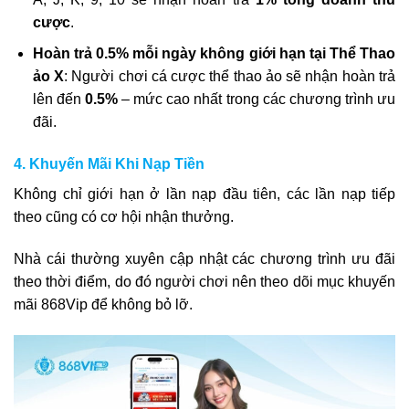
cược
.
Hoàn trả 0.5% mỗi ngày không giới hạn tại Thể Thao
ảo X
: Người chơi cá cược thể thao ảo sẽ nhận hoàn trả
lên đến
0.5%
– mức cao nhất trong các chương trình ưu
đãi.
4. Khuyến Mãi Khi Nạp Tiền
Không chỉ giới hạn ở lần nạp đầu tiên, các lần nạp tiếp
theo cũng có cơ hội nhận thưởng.
Nhà cái thường xuyên cập nhật các chương trình ưu đãi
theo thời điểm, do đó người chơi nên theo dõi mục
khuyến
mãi 868Vip để không bỏ lỡ.