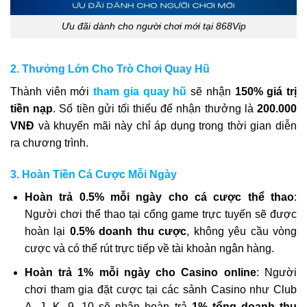
Ưu đãi dành cho người chơi mới tại 868Vip
2. Thưởng Lớn Cho Trò Chơi Quay Hũ
Thành viên mới
tham gia quay hũ
sẽ nhận
150% giá trị
tiền nạp
. Số tiền gửi tối thiểu để nhận thưởng là
200.000
VNĐ
và khuyến mãi này chỉ áp dụng trong thời gian diễn
ra chương trình.
3. Hoàn Tiền Cá Cược Mỗi Ngày
Hoàn trả 0.5% mỗi ngày cho cá cược thể thao
:
Người chơi thể thao tại cổng game trực tuyến sẽ được
hoàn lại
0.5% doanh thu cược
, không yêu cầu vòng
cược và có thể rút trực tiếp về tài khoản ngân hàng.
Hoàn trả 1% mỗi ngày cho Casino online
: Người
chơi tham gia đặt cược tại các sảnh Casino như Club
A, J, K, 9, 10 sẽ nhận hoàn trả
1% tổng doanh thu