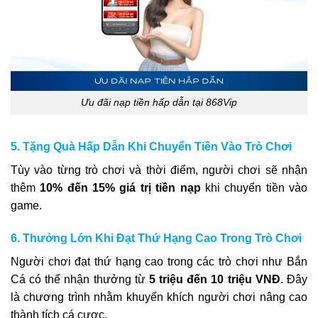
Ưu đãi nạp tiền hấp dẫn tại 868Vip
5. Tặng Quà Hấp Dẫn Khi Chuyển Tiền Vào Trò Chơi
Tùy vào từng trò chơi và thời điểm, người chơi sẽ nhận
thêm
10% đến 15% giá trị tiền nạp
khi chuyển tiền vào
game.
6. Thưởng Lớn Khi Đạt Thứ Hạng Cao Trong Trò Chơi
Người chơi đạt thứ hạng cao trong các trò chơi như Bắn
Cá có thể nhận thưởng từ
5 triệu đến 10 triệu VNĐ
. Đây
là chương trình nhằm khuyến khích người chơi nâng cao
thành tích cá cược.