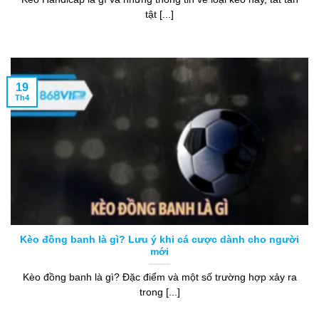
tật [...]
19
Th4
Kèo đồng banh là gì? Lưu ý khi cá cược dành cho người
mới
Kèo đồng banh là gì? Đặc điểm và một số trường hợp xảy ra
trong [...]