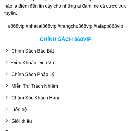
hào là điểm đến tin cậy cho những ai đam mê cá cược trực
tuyến.
#868vip #nhacai868vip #trangchu868vip #taiapp868vip
CHÍNH SÁCH 868VIP
Chính Sách Bảo Bật
Điều Khoản Dịch Vụ
Chính Sách Pháp Lý
Miễn Trừ Trách Nhiệm
Chăm Sóc Khách Hàng
Liên hệ
Giới thiệu