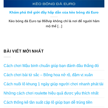
Khám phá thế giới đầy hấp dẫn của kèo bóng đá Euro
Kèo bóng đá Euro tại 868vip không chỉ là nơi để người hâm
mộ thể [...]
BÀI VIẾT MỚI NHẤT
Cách chơi Mậu binh chuẩn giúp bạn đánh đâu thắng đó
Cách chơi bài tứ sắc – Bông hoa nở rộ, đậm vị xuân
Cách nuôi lô khung 1 ngày giúp người chơi nhanh phát tài
Những cách chơi roulette hiệu quả được yêu thích nhất
Cách thống kê tần suất cặp lô giúp bạn dễ trúng tiền