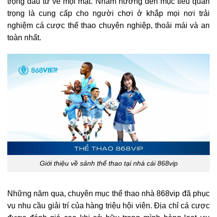
trọng đầu tư về mọi mặt. Nhằm hướng đến mục tiêu quan
trọng là cung cấp cho người chơi ở khắp mọi nơi trải
nghiệm cá cược thể thao chuyên nghiệp, thoải mái và an
toàn nhất.
Giới thiệu về sảnh thể thao tại nhà cái 868vip
Những năm qua, chuyên mục thể thao nhà 868vip đã phục
vụ nhu cầu giải trí của hàng triệu hội viên. Địa chỉ cá cược