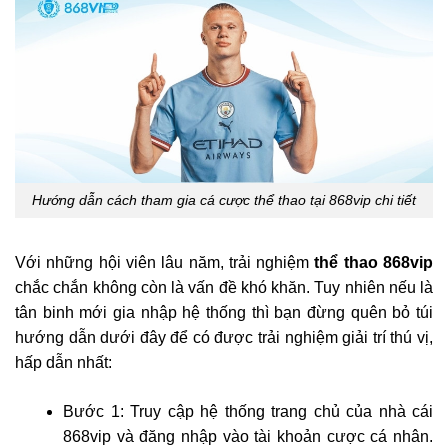
Hướng dẫn cách tham gia cá cược thể thao tại 868vip chi tiết
Với những hội viên lâu năm, trải nghiệm
thể thao 868vip
chắc chắn không còn là vấn đề khó khăn. Tuy nhiên nếu là
tân binh mới gia nhập hệ thống thì bạn đừng quên bỏ túi
hướng dẫn dưới đây để có được trải nghiệm giải trí thú vị,
hấp dẫn nhất:
Bước 1: Truy cập hệ thống trang chủ của nhà cái
868vip và đăng nhập vào tài khoản cược cá nhân.