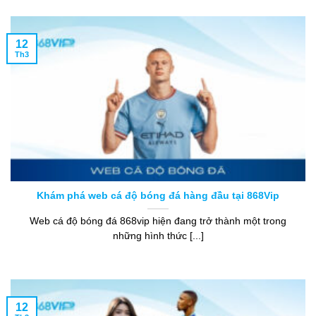
12
Th3
Khám phá web cá độ bóng đá hàng đầu tại 868Vip
Web cá độ bóng đá 868vip hiện đang trở thành một trong
những hình thức [...]
12