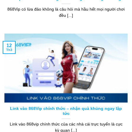
868Vip có lừa đảo không là câu hỏi mà hầu hết mọi người chơi
đều [...]
12
Th3
Link vào 868Vip chính thức – nhận quà khủng ngay lập
tức
Link vào 868vip chính thức của các nhà cái trực tuyến là cực
kỳ quan [...]