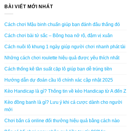
BÀI VIẾT MỚI NHẤT
Cách chơi Mậu binh chuẩn giúp bạn đánh đâu thắng đó
Cách chơi bài tứ sắc – Bông hoa nở rộ, đậm vị xuân
Cách nuôi lô khung 1 ngày giúp người chơi nhanh phát tài
Những cách chơi roulette hiệu quả được yêu thích nhất
Cách thống kê tần suất cặp lô giúp bạn dễ trúng tiền
Hướng dẫn dự đoán cầu lô chính xác cập nhật 2025
Kèo Handicap là gì? Thông tin về kèo Handicap từ A đến Z
Kèo đồng banh là gì? Lưu ý khi cá cược dành cho người
mới
Chơi bắn cá online đổi thưởng hiệu quả bằng cách nào