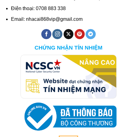
Điện thoại: 0708 883 338
Email:
nhacai868vip@gmail.com
CHỨNG NHẬN TÍN NHIỆM