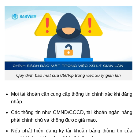
Quy định bảo mật của 868Vip trong việc xử lý gian lận
Mọi tài khoản cần cung cấp thông tin chính xác khi đăng
nhập.
Các thông tin như CMND/CCCD, tài khoản ngân hàng
phải chính chủ và không được giả mạo.
Nếu phát hiện đăng ký tài khoản bằng thông tin của