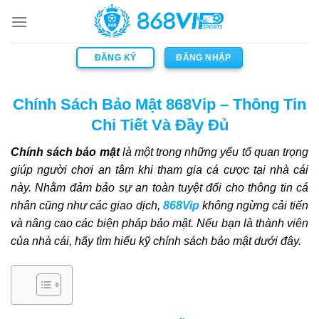
Chuyển
đến
nội
ĐĂNG KÝ
ĐĂNG NHẬP
dung
Chính Sách Bảo Mật 868Vip – Thông Tin
Chi Tiết Và Đầy Đủ
Chính sách bảo mật
là một trong những yếu tố quan trọng
giúp người chơi an tâm khi tham gia cá cược tại nhà cái
này. Nhằm đảm bảo sự an toàn tuyệt đối cho thông tin cá
nhân cũng như các giao dịch,
868Vip
không ngừng cải tiến
và nâng cao các biện pháp bảo mật. Nếu bạn là thành viên
của nhà cái, hãy tìm hiểu kỹ chính sách bảo mật dưới đây.