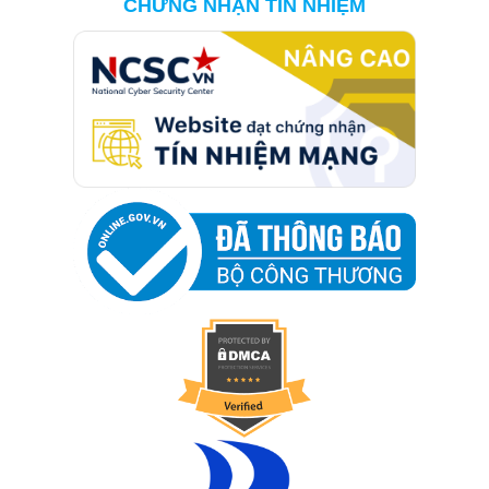
CHỨNG NHẬN TÍN NHIỆM