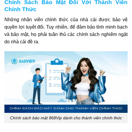
Chính Sách Bảo Mật Đối Với Thành Viên
Chính Thức
Những nhân viên chính thức của nhà cái được bảo vệ
quyền lợi tuyệt đối. Tuy nhiên, để đảm bảo tính minh bạch
và bảo mật, họ phải tuân thủ các chính sách nghiêm ngặt
do nhà cái đề ra.
Chính sách bảo mật 868Vip dành cho thành viên chính thức