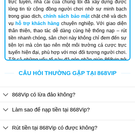
trực tuyến, nhà cái của chúng tôi đã xây dựng được
lòng tin từ cộng đồng người chơi nhờ sự minh bạch
trong giao dịch,
chính sách bảo mật
chặt chẽ và dịch
vụ
hỗ trợ khách hàng
chuyên nghiệp.
Với giao diện
thân thiện, thao tác dễ dàng cùng hệ thống nạp – rút
tiền nhanh chóng, sân chơi này không chỉ đem đến sự
tiện lợi mà còn tạo nên một môi trường cá cược trực
tuyến hiện đại, phù hợp với mọi đối tượng người chơi.
Tất cả những yếu tố này đã góp phần giúp
868vip
trở
thành một trong những địa điểm cá cược trực tuyến
CÂU HỎI THƯỜNG GẶP TẠI 868VIP
được yêu thích nhất bởi người chơi tại Việt Nam hiện
nay.
Tổng Hợp Các Sảnh Game Phổ Biến Có Mặt Tại
868Vip có lừa đảo không?
868vip
Theo tổng hợp hiện nay tại nhà cái,
868vip
vô cùng tự
Làm sao để nạp tiền tại 868Vip?
hào khi được các người chơi lâu năm đánh giá là thiên
đường đích thực với rất nhiều trò chơi thú vị và hấp
dẫn. Đi cùng với đó là 5 sảnh cược đa dạng, khẳng
Rút tiền tại 868Vip có được không?
định sự quy mô hoành tráng và đa dạng của nền tảng.