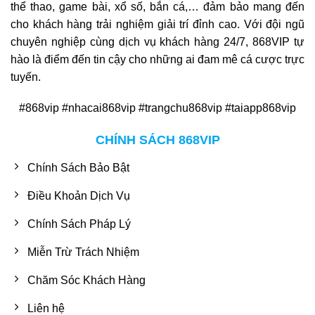
thể thao, game bài, xổ số, bắn cá,… đảm bảo mang đến
chỉ cơ hội chiến thắng mà còn là một cuộc phiêu lưu
cho khách hàng trải nghiệm giải trí đỉnh cao. Với đội ngũ
đầy kịch tính và hứng thú.
Khi bạn tham gia vào thế
chuyên nghiệp cùng dịch vụ khách hàng 24/7, 868VIP tự
giới
thể thao cá cược
của chúng tôi, bạn sẽ được trải
hào là điểm đến tin cậy cho những ai đam mê cá cược trực
nghiệm một loạt các sự kiện thể thao từ khắp nơi trên
tuyến.
thế giới. Hiện nay, chúng tôi cũng cung cấp các sự kiện
thể thao đặc biệt như đua xe Formula 1, UFC, NBA, và
#868vip #nhacai868vip #trangchu868vip #taiapp868vip
nhiều môn thể thao khác, giúp bạn tận hưởng sự đa
dạng và thú vị của thế giới thể thao.
Bên cạnh đó,
CHÍNH SÁCH 868VIP
chúng tôi cũng cung cấp cả cược trước trận và cược
trực tiếp, mang đến cho bạn sự linh hoạt trong việc đặt
Chính Sách Bảo Bật
cược. Bạn có thể tham gia vào trận đấu từ đầu đến
cuối bằng cách đặt cược trước khi trận đấu bắt đầu.
Điều Khoản Dịch Vụ
Hoặc nếu bạn thích cảm giác hồi hộp và kịch tính, bạn
Chính Sách Pháp Lý
có thể tham gia cược trực tiếp trong quá trình diễn ra
của trận đấu.
Miễn Trừ Trách Nhiệm
Chăm Sóc Khách Hàng
Liên hệ