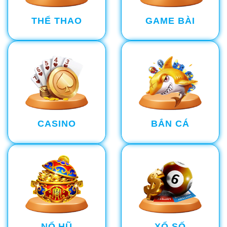
THỂ THAO
GAME BÀI
CASINO
BẮN CÁ
NỔ HŨ
XỔ SỐ