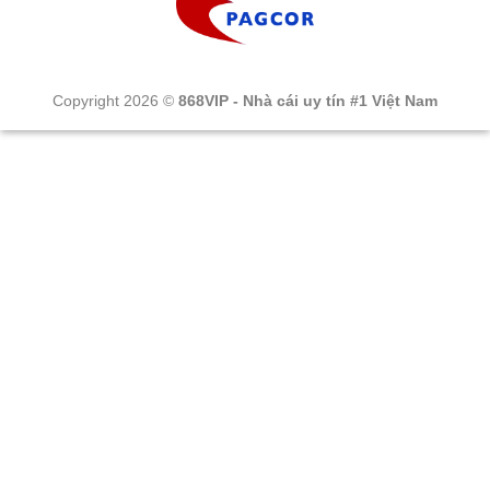
Game bài 868Vip
Copyright 2026 ©
868VIP - Nhà cái uy tín #1 Việt Nam
Casino 868vip
Đến với sân chơi này, bạn sẽ được đắm chìm trong
một thế giới
casino trực tuyến
siêu hấp dẫn. Không
chỉ đơn thuần là cá cược thể thao, chúng tôi còn mang
đến cho bạn một loạt các trò chơi game bài casino đa
dạng, luôn được cập nhật với những phiên bản mới
nhất và hấp dẫn nhất. Với sự đa dạng này, người chơi
sẽ không bao giờ có cảm giác nhàm chán hay lặp lại.
Đội ngũ Dealer không chỉ xinh đẹp mà còn chuyên
nghiệp vượt trội. Họ sẽ đồng hành cùng bạn qua từng
ván bài, mang đến sự giải trí tuyệt vời như bạn đang
tham gia vào một sòng bạc thực tế, ngay tại không gian
riêng của bạn.