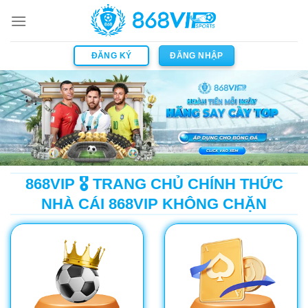
Chuyển
đến
nội
ĐĂNG KÝ
ĐĂNG NHẬP
dung
868VIP 🎖️ TRANG CHỦ CHÍNH THỨC
NHÀ CÁI 868VIP KHÔNG CHẶN