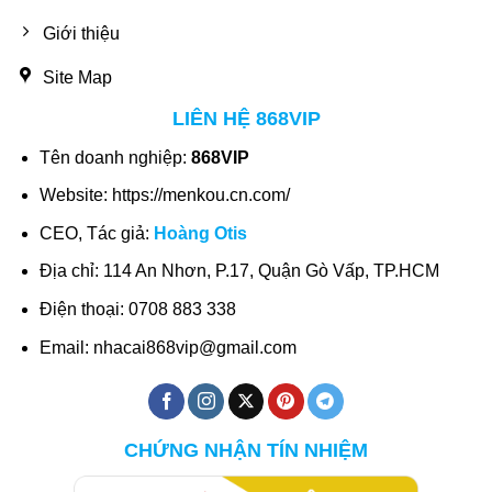
Giới thiệu
Site Map
LIÊN HỆ 868VIP
Thể thao 868Vip
Tên doanh nghiệp:
868VIP
Website: https://menkou.cn.com/
Game Bài 868vip
CEO, Tác giả:
Hoàng Otis
Nếu bạn là một tín đồ của
game bài trực tuyến
, chúng
tôi chính là điểm đến lý tưởng để bạn thể hiện kỹ năng
Địa chỉ: 114 An Nhơn, P.17, Quận Gò Vấp, TP.HCM
và tận hưởng những ván bài đầy kịch tính. Với hệ
Điện thoại: 0708 883 338
thống game bài đa dạng như Tiến lên miền Nam,
Email:
nhacai868vip@gmail.com
Poker, Mậu binh, Xì dách, Bài cào và nhiều trò chơi
hấp dẫn khác, người chơi có thể dễ dàng lựa chọn tựa
game yêu thích và tham gia tranh tài.
Mỗi trò chơi đều
được thiết kế với đồ họa hiện đại, âm thanh chân thực,
CHỨNG NHẬN TÍN NHIỆM
tạo nên trải nghiệm sống động và cuốn hút. Đặc biệt,
hệ thống của chúng tôi áp dụng công nghệ RNG