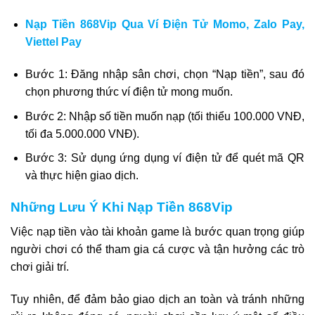
Nạp Tiền 868Vip Qua Ví Điện Tử Momo, Zalo Pay,
Viettel Pay
Bước 1: Đăng nhập sân chơi, chọn “Nạp tiền”, sau đó
chọn phương thức ví điện tử mong muốn.
Bước 2: Nhập số tiền muốn nạp (tối thiểu 100.000 VNĐ,
tối đa 5.000.000 VNĐ).
Bước 3: Sử dụng ứng dụng ví điện tử để quét mã QR
và thực hiện giao dịch.
Những Lưu Ý Khi Nạp Tiền 868Vip
Việc nạp tiền vào tài khoản game là bước quan trọng giúp
người chơi có thể tham gia cá cược và tận hưởng các trò
chơi giải trí.
Tuy nhiên, để đảm bảo giao dịch an toàn và tránh những