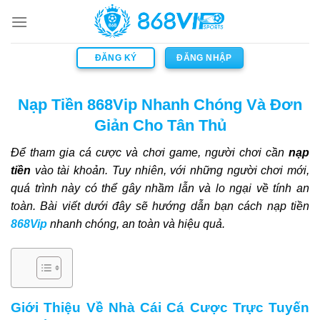
Chuyển
đến
nội
ĐĂNG KÝ
ĐĂNG NHẬP
dung
Nạp Tiền 868Vip Nhanh Chóng Và Đơn
Giản Cho Tân Thủ
Để tham gia cá cược và chơi game, người chơi cần
nạp
tiền
vào tài khoản. Tuy nhiên, với những người chơi mới,
quá trình này có thể gây nhầm lẫn và lo ngại về tính an
toàn. Bài viết dưới đây sẽ hướng dẫn bạn cách nạp tiền
868Vip
nhanh chóng, an toàn và hiệu quả.
Giới Thiệu Về Nhà Cái Cá Cược Trực Tuyến