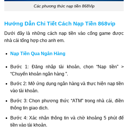
Các phương thức nạp tiền 868Vip
Hướng Dẫn Chi Tiết Cách Nạp Tiền 868vip
Dưới đây là những cách nạp tiền vào cổng game được
nhà cái tổng hợp cho anh em.
Nạp Tiền Qua Ngân Hàng
Bước 1: Đăng nhập tài khoản, chọn “Nạp tiền” >
“Chuyển khoản ngân hàng ”.
Bước 2: Mở ứng dụng ngân hàng và thực hiện nạp tiền
vào tài khoản.
Bước 3: Chọn phương thức “ATM” trong nhà cái, điền
thông tin giao dịch.
Bước 4: Xác nhận thông tin và chờ khoảng 5 phút để
tiền vào tài khoản.