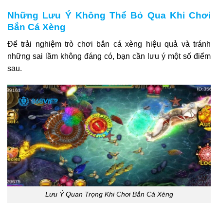
Những Lưu Ý Không Thể Bỏ Qua Khi Chơi
Bắn Cá Xèng
Để trải nghiệm trò chơi bắn cá xèng
hiệu quả và tránh
những sai lầm không đáng có, bạn cần lưu ý một số điểm
sau.
Lưu Ý Quan Trọng Khi Chơi Bắn Cá Xèng