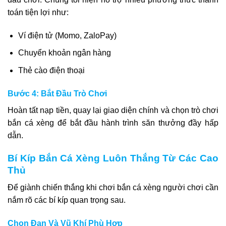
toán tiện lợi như:
Ví điện tử (Momo, ZaloPay)
Chuyển khoản ngân hàng
Thẻ cào điện thoại
Bước 4: Bắt Đầu Trò Chơi
Hoàn tất nạp tiền, quay lại giao diện chính và chọn trò chơi
bắn cá xèng
để bắt đầu hành trình săn thưởng đầy hấp
dẫn.
Bí Kíp Bắn Cá Xèng Luôn Thắng Từ Các Cao
Thủ
Để giành chiến thắng khi chơi bắn cá xèng
người chơi cần
nắm rõ các bí kíp quan trọng sau.
Chọn Đạn Và Vũ Khí Phù Hợp