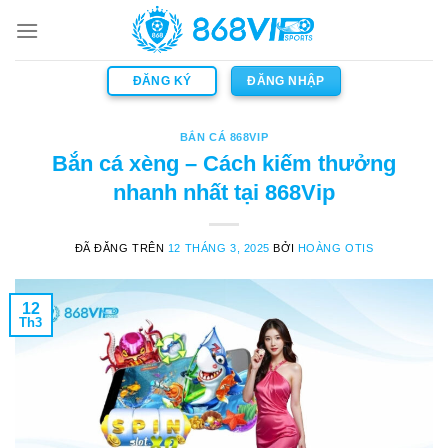
Chuyển
đến
nội
ĐĂNG KÝ
ĐĂNG NHẬP
dung
BẮN CÁ 868VIP
Bắn cá xèng – Cách kiếm thưởng
nhanh nhất tại 868Vip
ĐÃ ĐĂNG TRÊN
12 THÁNG 3, 2025
BỞI
HOÀNG OTIS
12
Th3