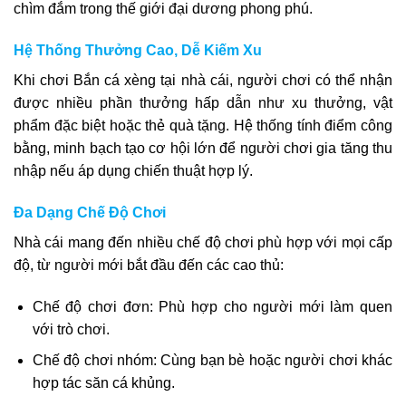
chìm đắm trong thế giới đại dương phong phú.
Hệ Thống Thưởng Cao, Dễ Kiếm Xu
Khi chơi
Bắn cá xèng
tại nhà cái, người chơi có thể nhận
được nhiều phần thưởng hấp dẫn như xu thưởng, vật
phẩm đặc biệt hoặc thẻ quà tặng. Hệ thống tính điểm công
bằng, minh bạch tạo cơ hội lớn để người chơi gia tăng thu
nhập nếu áp dụng chiến thuật hợp lý.
Đa Dạng Chế Độ Chơi
Nhà cái mang đến nhiều chế độ chơi phù hợp với mọi cấp
độ, từ người mới bắt đầu đến các cao thủ:
Chế độ chơi đơn: Phù hợp cho người mới làm quen
với trò chơi.
Chế độ chơi nhóm: Cùng bạn bè hoặc người chơi khác
hợp tác săn cá khủng.