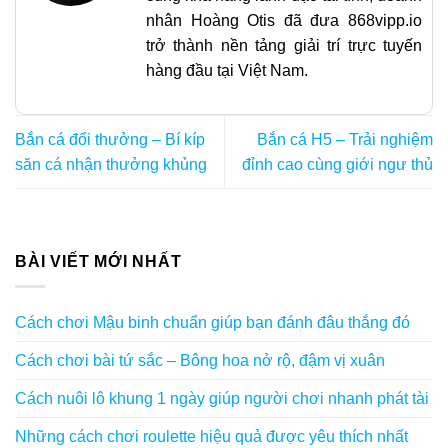
nhân Hoàng Otis đã đưa 868vipp.io
trở thành nền tảng giải trí trực tuyến
hàng đầu tại Việt Nam.
Bắn cá đổi thưởng – Bí kíp
Bắn cá H5 – Trải nghiệm
săn cá nhận thưởng khủng
đỉnh cao cùng giới ngư thủ
BÀI VIẾT MỚI NHẤT
Cách chơi Mậu binh chuẩn giúp bạn đánh đâu thắng đó
Cách chơi bài tứ sắc – Bông hoa nở rộ, đậm vị xuân
Cách nuôi lô khung 1 ngày giúp người chơi nhanh phát tài
Những cách chơi roulette hiệu quả được yêu thích nhất