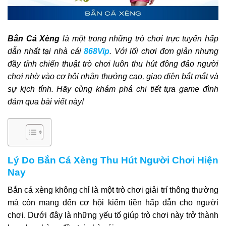
Bắn Cá Xèng
là một trong những trò chơi trực tuyến hấp
dẫn nhất tại nhà cái
868Vip
. Với lối chơi đơn giản nhưng
đầy tính chiến thuật trò chơi luôn thu hút đông đảo người
chơi nhờ vào cơ hội nhận thưởng cao, giao diện bắt mắt và
sự kịch tính. Hãy cùng khám phá chi tiết tựa game đình
đám qua bài viết này!
Lý Do Bắn Cá Xèng Thu Hút Người Chơi Hiện
Nay
Bắn cá xèng
không chỉ là một trò chơi giải trí thông thường
mà còn mang đến cơ hội kiếm tiền hấp dẫn cho người
chơi. Dưới đây là những yếu tố giúp trò chơi này trở thành