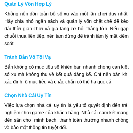
Quản Lý Vốn Hợp Lý
Không nên dồn toàn bộ số xu vào một lần chơi duy nhất.
Hãy chia nhỏ ngân sách và quản lý vốn chặt chẽ để kéo
dài thời gian chơi và gia tăng cơ hội thắng lớn. Nếu gặp
chuỗi thua liên tiếp, nên tạm dừng để tránh tâm lý mất kiểm
soát.
Tránh Bắn Vô Tội Vạ
Bắn không có mục tiêu sẽ khiến bạn nhanh chóng cạn kiệt
số xu mà không thu về kết quả đáng kể. Chỉ nên bắn khi
xác định rõ mục tiêu và chắc chắn có thể hạ gục cá.
Chọn Nhà Cái Uy Tín
Việc lựa chọn nhà cái uy tín là yếu tố quyết định đến trải
nghiệm chơi game của khách hàng. Nhà cái cam kết mang
đến sân chơi minh bạch, thanh toán thưởng nhanh chóng
và bảo mật thông tin tuyệt đối.